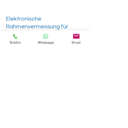
Elektronische
Rahmenvermessung für
Motorräder und Roller
Telefon
Whatsapp
Email
Damit das Rückgrat Ihres Zweirades
wirklich in einwandfreiem Zustand
ist
Kontakt
Name